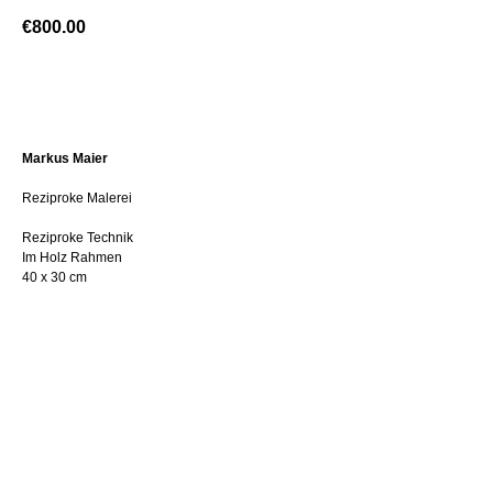
€
800.00
BUY NOW
Markus Maier
Reziproke Malerei
Reziproke Technik
Im Holz Rahmen
40 x 30 cm