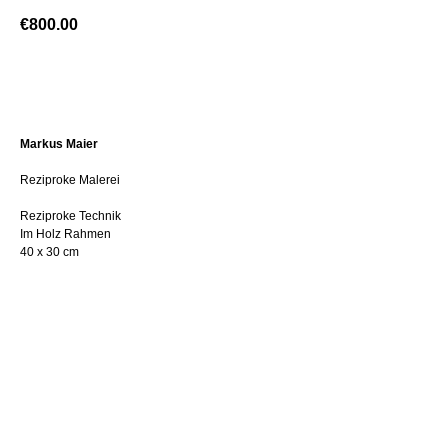
€
800.00
BUY NOW
Markus Maier
Reziproke Malerei
Reziproke Technik
Im Holz Rahmen
40 x 30 cm