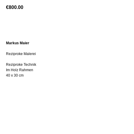
€
800.00
BUY NOW
Markus Maier
Reziproke Malerei
Reziproke Technik
Im Holz Rahmen
40 x 30 cm